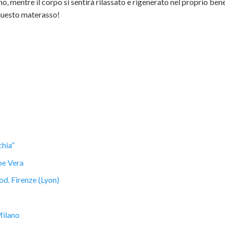
o, mentre il corpo si sentirà rilassato e rigenerato nel proprio ben
 questo materasso!
chia”
oe Vera
. Firenze (Lyon)
Milano