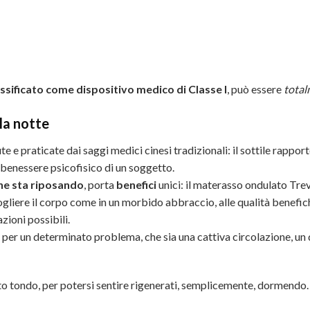
assificato come dispositivo medico di Classe I
, può essere
total
la notte
e e praticate dai saggi medici cinesi tradizionali: il sottile rappo
l benessere psicofisico di un soggetto.
he sta riposando
, porta
benefici
unici: il materasso ondulato Tre
liere il corpo come in un morbido abbraccio, alle qualità benefic
ioni possibili.
er un determinato problema, che sia una cattiva circolazione, un d
tto tondo, per potersi sentire rigenerati, semplicemente, dormendo.