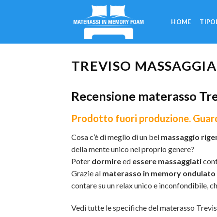
Skip
to
HOME
TIPO
content
TREVISO MASSAGGI
Recensione materasso Tre
Prodotto fuori produzione.
Guard
Cosa c’è di meglio di un bel
massaggio rige
della mente unico nel proprio genere?
Poter
dormire
ed
essere massaggiati
con
Grazie al
materasso in memory ondulato
contare su un relax unico e inconfondibile, c
Vedi tutte le specifiche del materasso Trev