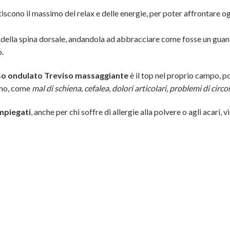
no il massimo del relax e delle energie, per poter affrontare ogni
della spina dorsale, andandola ad abbracciare come fosse un guanto
o.
o ondulato Treviso massaggiante
è il top nel proprio campo, po
tano, come
mal di schiena
,
cefalea
,
dolori articolari
,
problemi di circo
impiegati
, anche per chi soffre di allergie alla polvere o agli acari, 