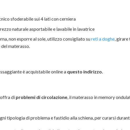
nico sfoderabile sui 4 lati con cerniera
ezzo naturale asportabile e lavabile in lavatrice
na, non esporre al sole, utilizzo consigliato su
reti a doghe
, girare
 del materasso.
saggiante è acquistabile online a
questo indirizzo.
 soffra di
problemi di circolazione
, il materasso in memory ondul
 tipologia di problema e fastidio alla schiena, per curarsi durante