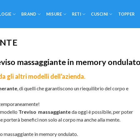
LOGIE
BRAND
MISURE
RETI
CUSCINI
TOPPER
ANTE
viso massaggiante in memory ondulat
a gli altri modelli dell’azienda.
nerante
, di quelli che garantiscono un riequilibrio del corpo e
temporaneamente!
modello
Treviso massaggiante
da oggi è possibile, per poter
he porterà benefici non solo al corpo ma anche alla mente.
iso massaggiante in memory ondulato.