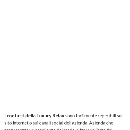
I
contatti della Luxury Relax
sono facilmente reperibili sul
sito internet o sui canali social dell’azienda. Azienda che
rappresenta un eccellenza del made in Italy nell’arte del