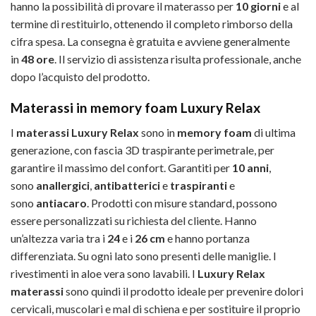
hanno la possibilità di provare il materasso per
10 giorni
e al
termine di restituirlo, ottenendo il completo rimborso della
cifra spesa. La consegna è gratuita e avviene generalmente
in
48 ore
. Il servizio di assistenza risulta professionale, anche
dopo l’acquisto del prodotto.
Materassi in memory foam Luxury Relax
I
materassi Luxury Relax
sono in
memory foam
di ultima
generazione, con fascia 3D traspirante perimetrale, per
garantire il massimo del confort. Garantiti per
10 anni
,
sono
anallergici
,
antibatterici
e
traspiranti
e
sono
antiacaro
. Prodotti con misure standard, possono
essere personalizzati su richiesta del cliente. Hanno
un’altezza varia tra i
24
e i
26 cm
e hanno portanza
differenziata. Su ogni lato sono presenti delle maniglie. I
rivestimenti in aloe vera sono lavabili. I
Luxury Relax
materassi
sono quindi il prodotto ideale per prevenire dolori
cervicali, muscolari e mal di schiena e per sostituire il proprio