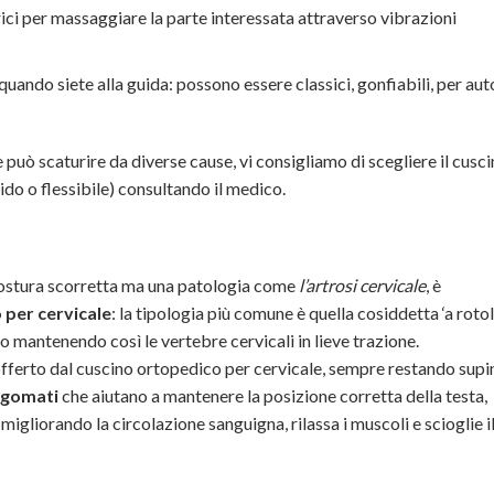
trici per massaggiare la parte interessata attraverso vibrazioni
quando siete alla guida: possono essere classici, gonfiabili, per aut
può scaturire da diverse cause, vi consigliamo di scegliere il cusc
ido o flessibile) consultando il medico.
ostura scorretta ma una patologia come
l’artrosi cervicale
, è
 per cervicale
: la tipologia più comune è quella cosiddetta ‘a rotol
lo mantenendo così le vertebre cervicali in lieve trazione.
offerto dal cuscino ortopedico per cervicale, sempre restando supin
agomati
che aiutano a mantenere la posizione corretta della testa,
, migliorando la circolazione sanguigna, rilassa i muscoli e scioglie i