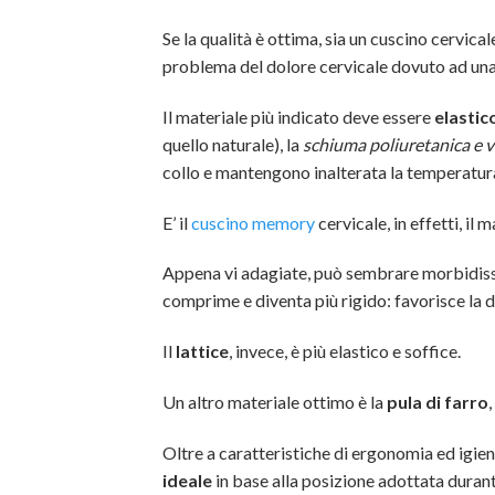
Se la qualità è ottima, sia un cuscino cervica
problema del dolore cervicale dovuto ad una
Il materiale più indicato deve essere
elastic
quello naturale), la
schiuma poliuretanica e v
collo e mantengono inalterata la temperatu
E’ il
cuscino memory
cervicale, in effetti, il
Appena vi adagiate, può sembrare morbidissimo
comprime e diventa più rigido: favorisce la 
Il
lattice
, invece, è più elastico e soffice.
Un altro materiale ottimo è la
pula di farro
Oltre a caratteristiche di ergonomia ed igie
ideale
in base alla posizione adottata durant