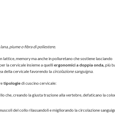
lana, piume o fibra di poliestere
.
 in lattice, memory ma anche in poliuretano che sostiene lasciando
per la cervicale insieme a quelli
ergonomici a doppia onda,
più b
linea della cervicale favorendo la
circolazione sanguigna.
re
tipologie
di cuscino cervicale:
llo che, creando la giusta trazione alla vertebre, defaticano la col
 muscoli del collo rilassandoli e migliorando la circolazione sanguig