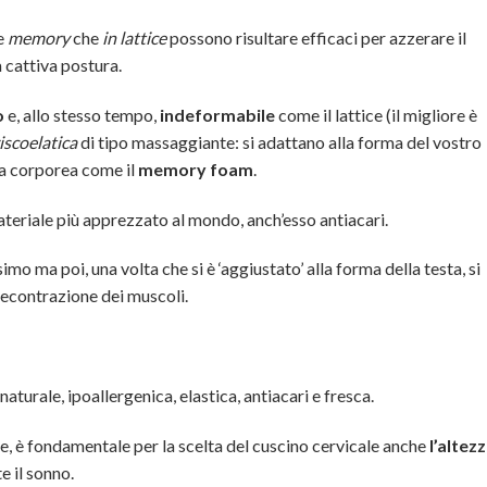
le
memory
che
in lattice
possono risultare efficaci per azzerare il
 cattiva postura.
o
e, allo stesso tempo,
indeformabile
come il lattice (il migliore è
iscoelatica
di tipo massaggiante: si adattano alla forma del vostro
ra corporea come il
memory foam
.
 materiale più apprezzato al mondo, anch’esso antiacari.
 ma poi, una volta che si è ‘aggiustato’ alla forma della testa, si
decontrazione dei muscoli.
, naturale, ipoallergenica, elastica, antiacari e fresca.
ne, è fondamentale per la scelta del cuscino cervicale anche
l’altez
e il sonno.