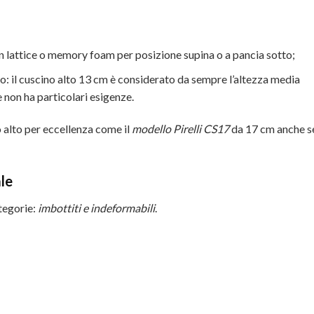
 in lattice o memory foam per posizione supina o a pancia sotto;
o: il cuscino alto 13 cm è considerato da sempre l’altezza media
e non ha particolari esigenze.
o alto per eccellenza come il
modello Pirelli CS17
da 17 cm anche s
ale
ategorie:
imbottiti e indeformabili
.