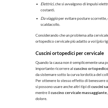
Elettrici
, che si avvalgono di impulsi elet
costanti.
Da viaggio
per evitare posture scorrette, 
scaldacollo.
Considerando che un problema alla cervicale 
ortopedico cervicale più adatto a voi (più rig
Cuscini ortopedici per cervicale
Quando la causa non è semplicemente una p
importante ricorrere al
cuscino ortopedico
da sistemare sotto la curva lordotica del col
Per ottenere lo stesso effetto di benessere 
si possono usare anche altri tipi di
cuscini s
mentre il
cuscino cervicale massaggiante
dolore.