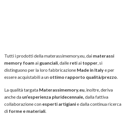
Tutti i prodotti della materassimemory.eu, dai
materassi
memory foam
ai
guanciali
, dalle
reti
ai
topper
, si
distinguono per la loro fabbricazione
Made in Italy
e per
essere acquistabili a un
ottimo rapporto qualità/prezzo
.
La qualità targata
Materassimemory.eu
, inoltre, deriva
anche da
un’esperienza pluridecennale,
dalla fattiva
collaborazione con
esperti artigiani
e dalla continua ricerca
di
forme e materiali
.